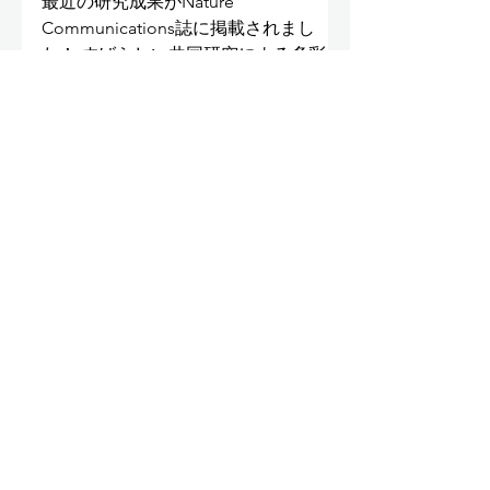
最近の研究成果がNature
Communications誌に掲載されまし
た！ すばらしい共同研究による多彩な
実験手技を用いて、HMGA2の分子機
能の詳細を明らかにしました。
https://www.nature.com/articles/s41467
-023-42094-9
5
/
9
アクセス・お問合せ
東京大学定量生命科学研究所
分子神経生物学研究分野
〒113-0032
東京都文京区弥生1-1-1
定量生命科学研究所本館3階